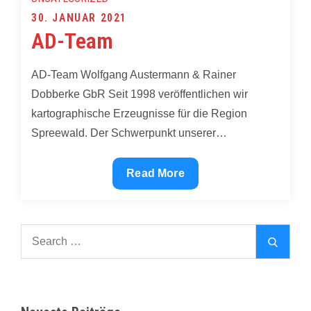
Posted
30. JANUAR 2021
AD-Team
on
AD-Team Wolfgang Austermann & Rainer
Dobberke GbR Seit 1998 veröffentlichen wir
kartographische Erzeugnisse für die Region
Spreewald. Der Schwerpunkt unserer…
AD-
Read More
Team
Search
Search
for: