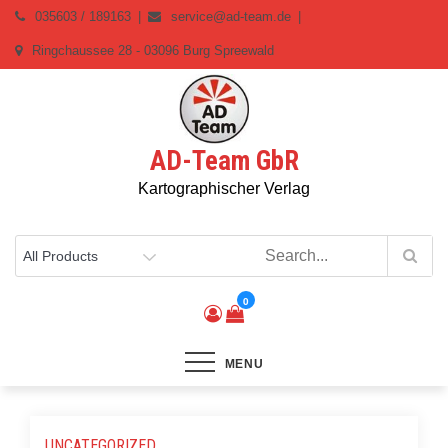
Skip
035603 / 189163
service@ad-team.de
to
Ringchaussee 28 - 03096 Burg Spreewald
content
AD-Team GbR
Kartographischer Verlag
0
MENU
UNCATEGORIZED