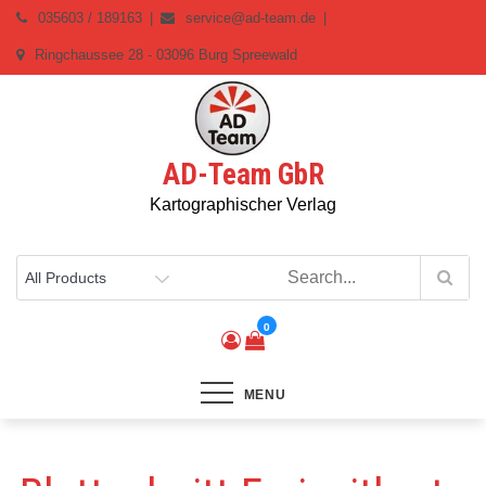
Skip
035603 / 189163
service@ad-team.de
to
Ringchaussee 28 - 03096 Burg Spreewald
content
AD-Team GbR
Kartographischer Verlag
0
MENU