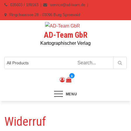
Skip
035603 / 189163
service@ad-team.de
to
Ringchaussee 28 - 03096 Burg Spreewald
content
AD-Team GbR
Kartographischer Verlag
0
MENU
Widerruf