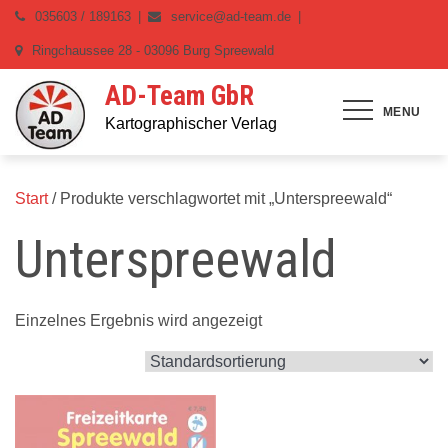
Skip
035603 / 189163
service@ad-team.de
to
Ringchaussee 28 - 03096 Burg Spreewald
content
AD-Team GbR
MENU
Kartographischer Verlag
Start
/ Produkte verschlagwortet mit „Unterspreewald“
Unterspreewald
Einzelnes Ergebnis wird angezeigt