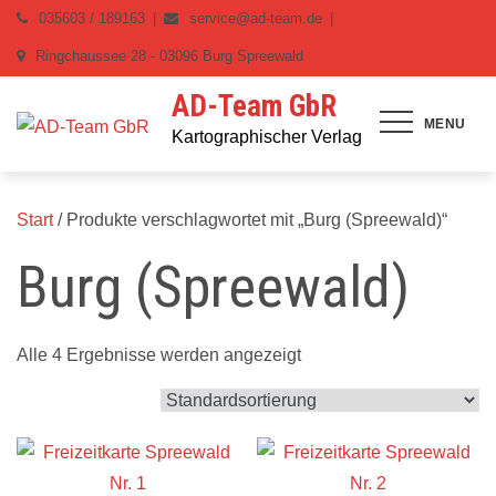
Skip
035603 / 189163
service@ad-team.de
to
Ringchaussee 28 - 03096 Burg Spreewald
content
AD-Team GbR
MENU
Kartographischer Verlag
Start
/ Produkte verschlagwortet mit „Burg (Spreewald)“
Burg (Spreewald)
Alle 4 Ergebnisse werden angezeigt