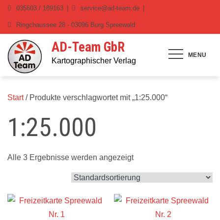
Skip
035603 / 189163
service@ad-team.de
to
Ringchaussee 28 - 03096 Burg Spreewald
content
AD-Team GbR
MENU
Kartographischer Verlag
Start
/ Produkte verschlagwortet mit „1:25.000“
1:25.000
Alle 3 Ergebnisse werden angezeigt